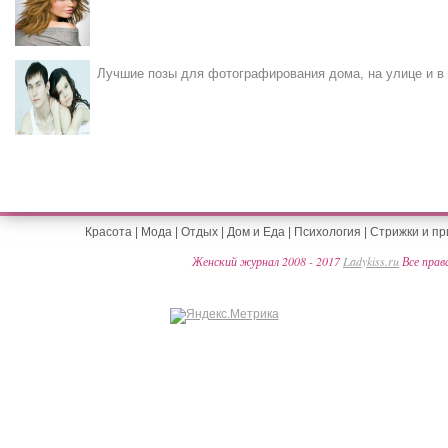
Лучшие позы для фотографирования дома, на улице и в 
Красота
|
Мода
|
Отдых
|
Дом и Еда
|
Психология
|
Стрижки и пр
Женский журнал 2008 - 2017
Ladykiss.ru
Все прав