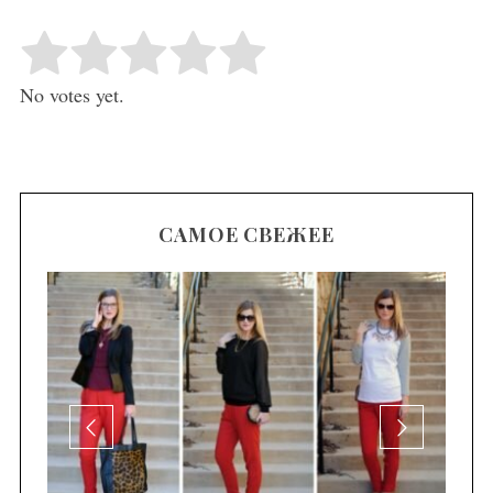
Rate this item:
Submit Rating
No votes yet.
САМОЕ СВЕЖЕЕ
се