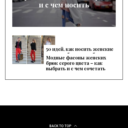
и с чем носить
50 идей, как носить женские
красные брюки, чтобы
Модные фасоны женских
выглядеть эффектно
брюк серого цвета – как
выбрать и с чем сочетать
BACK TO TOP