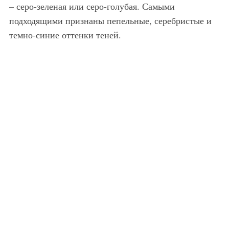
– серо-зеленая или серо-голубая. Самыми
подходящими признаны пепельные, серебристые и
темно-синие оттенки теней.
Макияж для русых с карими глазами.
Макияж