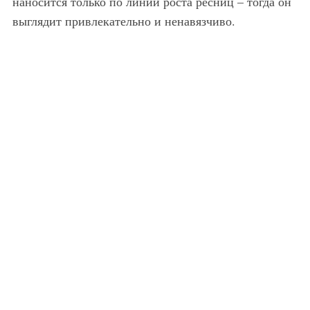
наносится только по линии роста ресниц – тогда он
выглядит привлекательно и ненавязчиво.
Дневной макияж для русых.
Дневной макияж для русых.