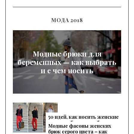
МОДА 2018
Модные брюки для
беременных — как выбрать
и с чем носить
50 идей, как носить женские
красные брюки, чтобы
Модные фасоны женских
выглядеть эффектно
брюк серого цвета – как