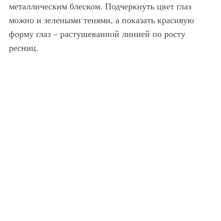
металлическим блеском. Подчеркнуть цвет глаз
можно и зелеными тенями, а показать красивую
форму глаз – растушеванной линией по росту
ресниц.
Свадебный макияж для русых.
Свадебный м