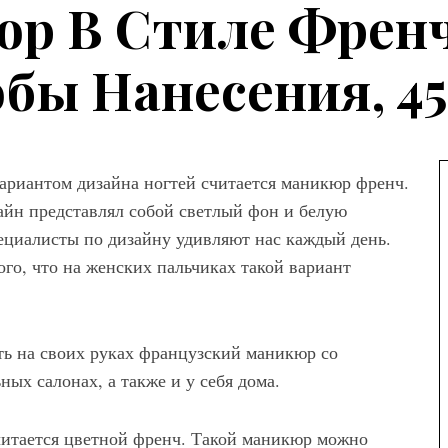
р В Стиле Френч
бы Нанесения, 4
ариантом дизайна ногтей считается маникюр френч.
айн представлял собой светлый фон и белую
пециалисты по дизайну удивляют нас каждый день.
го, что на женских пальчиках такой вариант
ть на своих руках французский маникюр со
а
ных салонах, а также и у себя дома.
ны женских
читается цветной френч. Такой маникюр можно
вета – как