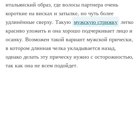
итальянский образ, где волосы партнера очень
короткие на висках и затылке, но чуть более
удлинённые сверху. Такую
мужскую стрижку
легко
красиво уложить и она хорошо подчеркивает лицо и
осанку. Возможен такой вариант мужской прически,
в котором длинная челка укладывается назад,
однако делать эту прическу нужно с осторожностью,
так как она не всем подойдет.
Популярная прическа для бальных танцев украсит обладательниц светлых волос. Пряди начесываются у корней, укладываются в рельефную ракушку и фиксируются шпильками. Украсит прическу ажурная заколка.