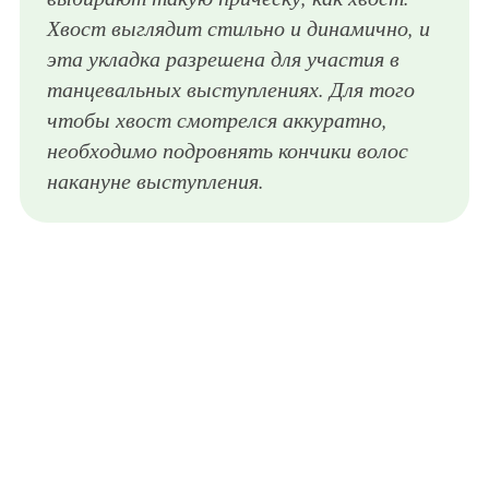
Хвост выглядит стильно и динамично, и
эта укладка разрешена для участия в
танцевальных выступлениях. Для того
чтобы хвост смотрелся аккуратно,
необходимо подровнять кончики волос
накануне выступления.
Прическа для бальных танцев для девочек восхищает своей красотой. Длинные волосы гладко зачесываются, собираются в высокий хвост, пряди накручиваются в локоны, укладываются в разные стороны и фиксируются лаком.