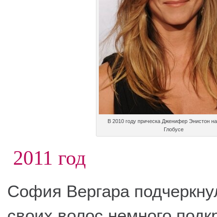
В 2010 году прическа Дженифер Энистон н
Глобусе
2011 год
София Вергара подчеркну
своих волос немного подк