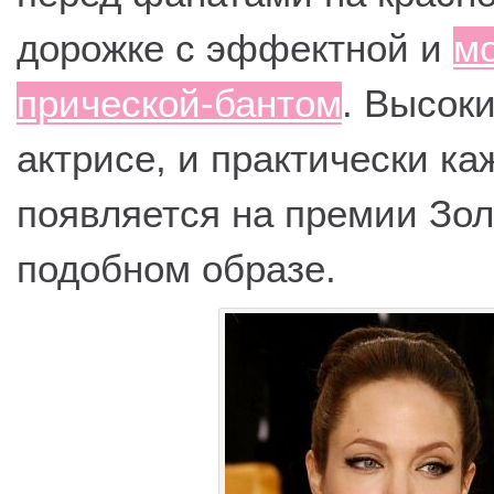
дорожке с эффектной и
м
прической-бантом
. Высок
актрисе, и практически ка
появляется на премии Зол
подобном образе.