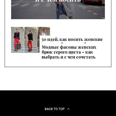
50 идей, как носить женские
красные брюки, чтобы
Модные фасоны женских
выглядеть эффектно
брюк серого цвета – как
выбрать и с чем сочетать
BACK TO TOP