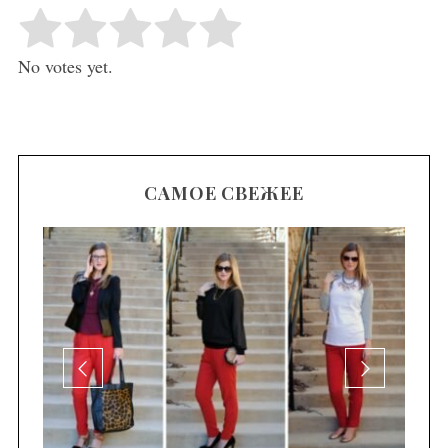
Rate this item:
Submit Rating
No votes yet.
САМОЕ СВЕЖЕЕ
се