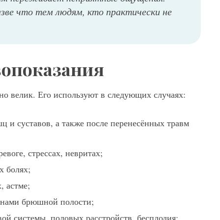
ве что тем людям, кто практически не
вопоказания
но велик. Его используют в следующих случаях:
ц и суставов, а также после перенесённых травм
евоге, стрессах, невритах;
х болях;
, астме;
анами брюшной полости;
ой системы, половых расстройств, бесплодия;