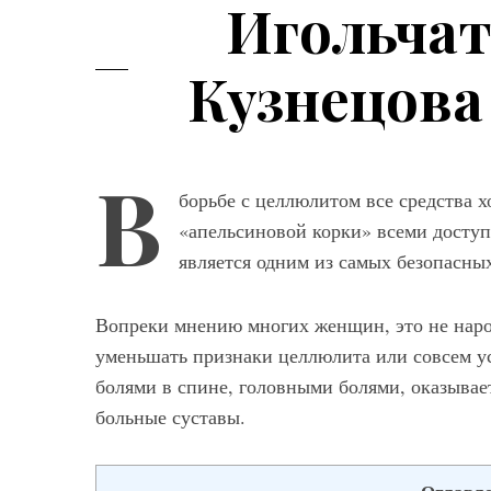
Игольча
Кузнецова
В
борьбе с целлюлитом все средства 
«апельсиновой корки» всеми досту
Мод
является одним из самых безопасны
Модные фасо
Вопреки мнению многих женщин, это не народ
брюк серого ц
выбрать и с ч
уменьшать признаки целлюлита или совсем ус
болями в спине, головными болями, оказывае
больные суставы.