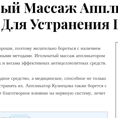
тый Массаж Аппл
 Для Устранения
хороши, поэтому желательно бороться с наличием
пными методами. Игольчатый массаж аппликатором
а
х и весьма эффективных антицеллюлитных средств.
ны женских
ное средство, а медицинское, способное не только
вета – как
ем сочетать
транять их. Аппликатор Кузнецова также борется с
т благотворное влияние на нервную систему, лечит
Мода