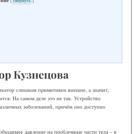
ение
[
свернуть
]
Модные брюки для
беременных — как выбрать и с
чем носить
ор Кузнецова
ликатор слишком примитивен внешне, а значит,
тся. На самом деле это не так. Устройство
азличных заболеваний, причём оно доступно
бходимое давление на проблемные части тела – в