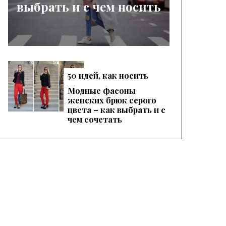
выбрать и с чем носить
50 идей, как носить
женские красные
Модные фасоны
брюки, чтобы
женских брюк серого
выглядеть эффектно
цвета – как выбрать и с
чем сочетать