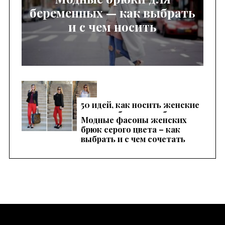
беременных — как выбрать
и с чем носить
50 идей, как носить женские
красные брюки, чтобы
Модные фасоны женских
выглядеть эффектно
брюк серого цвета – как
выбрать и с чем сочетать