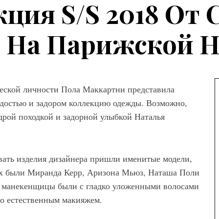
ция S/S 2018 От
 На Парижской Н
рческой личности Пола Маккартни представила
остью и задором коллекцию одежды. Возможно,
дрой походкой и задорной улыбкой Наталья
ать изделия дизайнера пришли именитые модели,
х были Миранда Керр, Аризона Мьюз, Наташа Поли
е манекенщицы были с гладко уложенными волосами
о естественным макияжем.