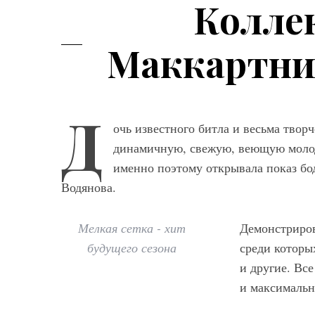
Коллек
Маккартни
Д
очь известного битла и весьма тво
динамичную, свежую, веющую молод
именно поэтому открывала показ бо
Водянова.
Мелкая сетка - хит
Демонстриров
будущего сезона
среди которы
и другие. Вс
и максимальн