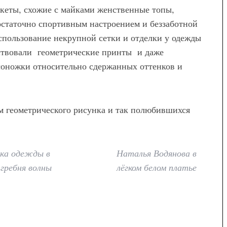
кеты, схожие с майками женственные топы,
статочно спортивным настроением и беззаботной
спользование некрупной сетки и отделки у одежды
тствовали геометрические принты и даже
а
соножки относительно сдержанных оттенков и
ны женских
вета – как
ем сочетать
м геометрического рисунка и так полюбившихся
ка одежды в
Наталья Водянова в
гребня волны
лёгком белом платье
Мода
Модные брюки для
беременных — как выбрать и с
чем носить