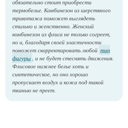
обязательно стоит приобрести
термобелье. Комбинезон из шерстяного
трикотажа поможет выглядеть
стильно и женственно. Женский
комбинезон из флиса не только согреет,
но и, благодаря своей эластичности
поможет скорректировать любой
тип
фигуры
, и не будет стеснять движения.
Флисовое нижнее белье хоть и
синтетическое, но оно хорошо
пропускает воздух и кожа под такой
тканью не преет.
Ультрамодный зимний комбинезон королевского синего оттенка с длинными рукавами из коллекции нового сезона весна-лето 2014 от модного дома Emilio Pucci в сочетании с босоножками черной расцветки на высоком каблуке от Emilio Pucci.