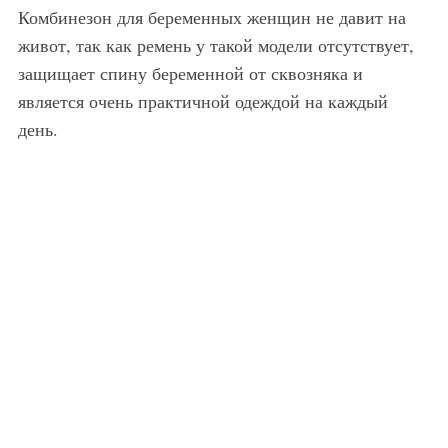
Комбинезон для беременных женщин не давит на
живот, так как ремень у такой модели отсутствует,
защищает спину беременной от сквозняка и
является очень практичной одеждой на каждый
день.
Летний длинный комбинезон черного тона для полных девушек отлично будет сочетаться с блузкой золотистой расцветки и открытыми туфлями ярко-оранжевого оттенка на среднем каблуке.