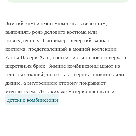
Зимний комбинезон может быть вечерним,
выполнять роль делового костюма или
повседневным. Например, вечерний вариант
костюма, представленный в модной коллекции
Анны Валери Хаш, состоит из гипюрового верха и
шерстяных брюк. Зимние комбинезоны шьют из
плотных тканей, таких как, шерсть, трикотаж или
джинс, а внутреннюю сторону покрывают
утеплителем. Из таких же материалов шьют и
детские комбинезоны
.
Зимний вариант длинного комбинезона серого цвета, с накладным карманом прекрасно будет сочетаться со свитером полуночно-синей расцветки, большой сумкой черного тона и ботильонами черного цвета на широком каблуке.