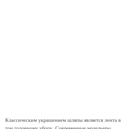
Классическим украшением шляпы является лента в
тон головному убору. Современные модельеры