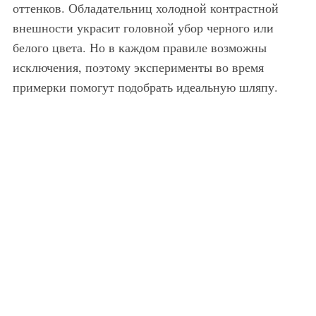
оттенков. Обладательниц холодной контрастной
внешности украсит головной убор черного или
белого цвета. Но в каждом правиле возможны
исключения, поэтому эксперименты во время
примерки помогут подобрать идеальную шляпу.
Шляпа трилби черного оттенка, декорированная лентой, станет отличным вариантом для девушек с цветовым типом осень. Хорошо сочетается с блузкой с цветочным принтом.