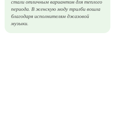
стали отличным вариантом для теплого
периода. В женскую моду трилби вошла
благодаря исполнителям джазовой
музыки.
Соломенная шляпа трилби коричневого оттенка, декорированная черной полосой, является идеальным решением для блондинок со светлой кожей и зелеными глазами. Подойдет для повседневного лука.