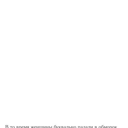
В то время женщины буквально падали в обморок