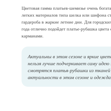
Цветовая гамма платьев-шемизье очень богата
легких материалов типа шелка или шифона с
гардероба в жаркие летние дни. Для городски
года отлично подойдет платье-рубашка цвета
карманами.
Актуальны в этом сезоне и яркие цвет
нельзя лучше подчеркивает саму идею
смотрятся платья-рубашки из тканей
актуальности в этом сезоне и одежда 
Длинное платье-рубашка голубого цвета свободного силуэта на лето, с короткими рукавами прекрасно будет смотреться с большой сумочкой светло-коричневой расцветки и босоножками темно-шоколадного оттенка на широком каблуке.