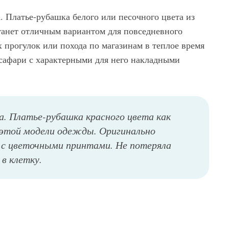
. Платье-рубашка белого или песочного цвета из
танет отличным вариантом для повседневного
х прогулок или похода по магазинам в теплое время
 сафари с характерными для него накладными
а. Платье-рубашка красного цвета как
 этой модели одежды. Оригинально
 с цветочными принтами. Не потеряла
в клетку.
Ассиметричное платье-рубашка рыжего тона свободного фасона, с рукавами три четверти и отложным воротником отлично будет сочетаться со шляпой полуночно-синей расцветки и кедами темно-синего оттенка на плоской подошве.