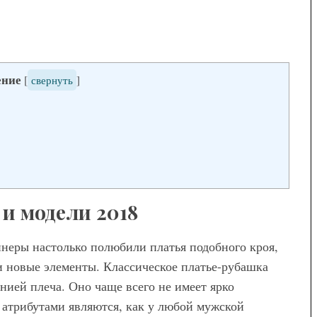
ение
[
свернуть
]
Мода
Модные брюки для
беременных — как выбрать и с
чем носить
и модели 2018
неры настолько полюбили платья подобного кроя,
е и новые элементы. Классическое платье-рубашка
нией плеча. Оно чаще всего не имеет ярко
 атрибутами являются, как у любой мужской