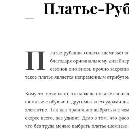
Платье-Руб
П
латье-рубашка (платье-шемизье) в
благодаря оригинальному дизайнер
сезонов оно вновь прочно закрепи
такое платье является непременным атрибуто
Кому-то, возможно, эта модель покажется из
шемизье с обувью и другими аксессуарами вы
Мод
элегантно. Так как правильно выбрать и с че
Модные фасо
скорее всего, вас удивят. Дело в том, что фа
брюк серого ц
что без труда можно выбрать платье-шемизье
выбрать и с ч