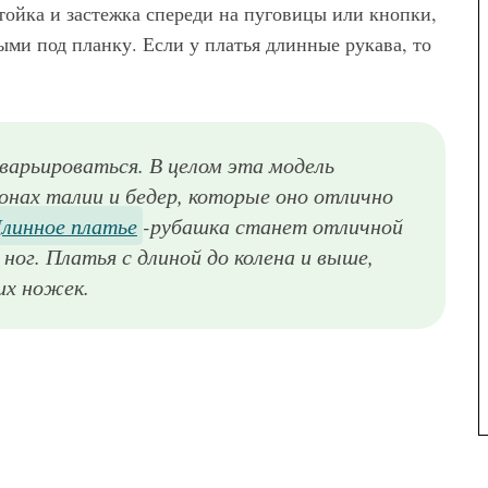
ойка и застежка спереди на пуговицы или кнопки,
ми под планку. Если у платья длинные рукава, то
арьироваться. В целом эта модель
нах талии и бедер, которые оно отлично
линное платье
-рубашка станет отличной
ног. Платья с длиной до колена и выше,
их ножек.
Элегантное платье-рубашка белого цвета длиной выше колен, полуприталенного фасона, с длинным объемными рукавами и воротником стойкой прекрасно будет сочетаться с туфлями черного тона с открытым носком и на платформе.
Асимметричное платье-рубашка бледно-голубой расцветки свободного силуэта, с короткими рукавами, дополненное широким черным поясом, идеально смотрится с дамской сумочкой серо-черного тона и босоножками черного цвета на широком каблуке.