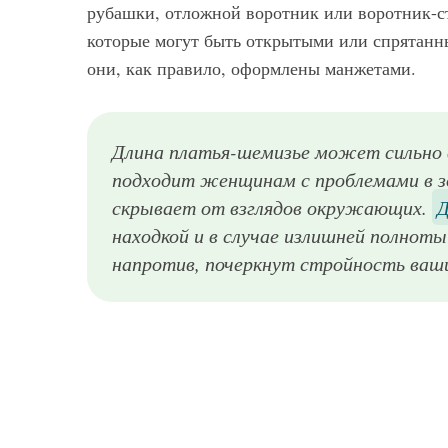
рубашки, отложной воротник или воротник-ст
которые могут быть открытыми или спрятанны
они, как правило, оформлены манжетами.
Длина платья-шемизье может сильно в
подходит женщинам с проблемами в зо
скрывает от взглядов окружающих.
Д
находкой и в случае излишней полноты 
напротив, почеркнут стройность ваш
Летнее платье-рубашка из денима небесно-голубого оттенка, длиной выше колен, приталенного силуэта и без рукавов хорошо смотрится с кроссовками белого цвета и большой сумкой черного тона.