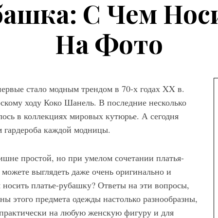
ашка: С Чем Носи
На Фото
первые стало модным трендом в 70-х годах XX в.
скому ходу Коко Шанель. В последние несколько
лось в коллекциях мировых кутюрье. А сегодня
м гардероба каждой модницы.
лишне простой, но при умелом сочетании платья-
 можете выглядеть даже очень оригинально и
а
м носить платье-рубашку? Ответы на эти вопросы,
ны женских
соны этого предмета одежды настолько разнообразны,
вета – как
 практически на любую женскую фигуру и для
ем сочетать