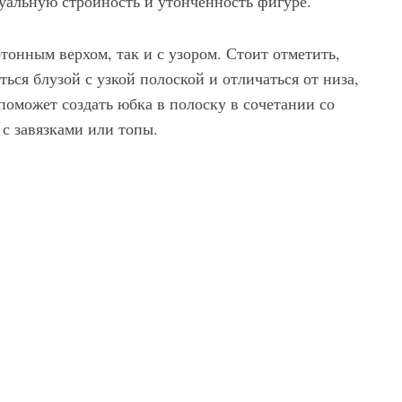
уальную стройность и утончённость фигуре.
тонным верхом, так и с узором. Стоит отметить,
ся блузой с узкой полоской и отличаться от низа,
поможет создать юбка в полоску в сочетании со
с завязками или топы.
Элегантная юбка карандаш в полоску черно-белой расцветки, длиной до колен из коллекции нового сезона от Altuzarra в сочетании с полосатой блузкой черно-белого тона и босоножками светло-коричневого оттенка на высоком каблуке Altuzarra.