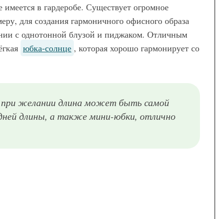
же имеется в гардеробе. Существует огромное
меру, для создания гармоничного офисного образа
ании с однотонной блузой и пиджаком. Отличным
лёгкая
юбка-солнце
, которая хорошо гармонирует со
о при желании длина может быть самой
дней длины, а также мини-юбки, отлично
Разноцветная юбка-карандаш в полоску, длиной чуть ниже колен прекрасно сочетается с коротким топом белого цвета, пиджаком ярко-розового оттенка, клатчем светло-синей расцветки и босоножками синего тона на высоком каблуке.