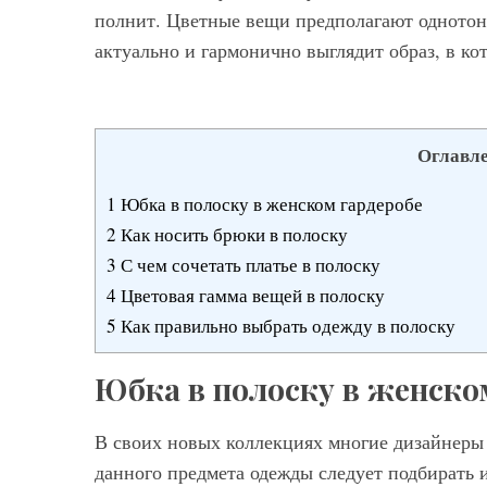
Мод
полнит. Цветные вещи предполагают однотонн
Модные фасо
актуально и гармонично выглядит образ, в ко
брюк серого ц
выбрать и с ч
Оглавл
1
Юбка в полоску в женском гардеробе
2
Как носить брюки в полоску
3
С чем сочетать платье в полоску
4
Цветовая гамма вещей в полоску
5
Как правильно выбрать одежду в полоску
Юбка в полоску в женско
В своих новых коллекциях многие дизайнеры
данного предмета одежды следует подбирать ис