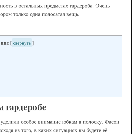
а
ость в остальных предметах гардероба. Очень
ны женских
тором только одна полосатая вещь.
вета – как
ем сочетать
ение
[
свернуть
]
Мода
Модные брюки для
беременных — как выбрать и с
чем носить
м гардеробе
 уделили особое внимание юбкам в полоску. Фасон
ходя из того, в каких ситуациях вы будете её