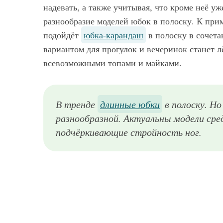
надевать, а также учитывая, что кроме неё у
разнообразие моделей юбок в полоску. К при
подойдёт
юбка-карандаш
в полоску в сочет
вариантом для прогулок и вечеринок станет 
всевозможными топами и майками.
В тренде
длинные юбки
в полоску. Н
разнообразной. Актуальны модели сре
подчёркивающие стройность ног.
Модная юбка-карандаш в полоску сине-голубой расцветки, длиной ниже колен идеально будет смотреться с коротким топом полуночно-синего оттенка, дамской сумочкой сливового тона и туфлями белого цвета на низком ходу.