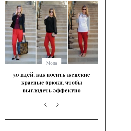
Модные
брюк с
выбрать
Мода
50 идей, как носить женские
красные брюки, чтобы
выглядеть эффектно