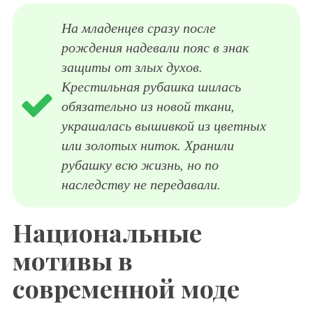
На младенцев сразу после
рождения надевали пояс в знак
защиты от злых духов.
Крестильная рубашка шилась
обязательно из новой ткани,
украшалась вышивкой из цветных
или золотых ниток. Хранили
рубашку всю жизнь, но по
наследству не передавали.
Национальные
мотивы в
современной моде