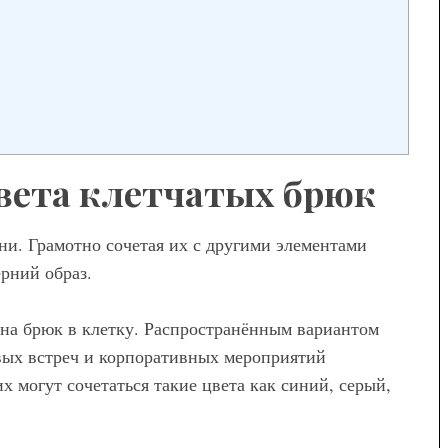
Мода
Модные брюки для
беременных — как выбрать и с
вета клетчатых брюк
чем носить
ни. Грамотно сочетая их с другими элементами
ерний образ.
на брюк в клетку. Распространённым вариантом
вых встреч и корпоративных мероприятий
 могут сочетаться такие цвета как синий, серый,