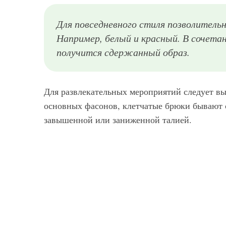
Для повседневного стиля позволитель
Например, белый и красный. В сочета
получится сдержанный образ.
Для развлекательных мероприятий следует в
основных фасонов, клетчатые брюки бывают 
завышенной или заниженной талией.
Костюм в светло-коричневых тонах, состоящий из брюк в клетку прямого покроя и удлиненного жакета приталенного фасона, из коллекции нового сезона от Balenciaga сочетается с полусапожками белой расцветки на среднем каблуке от Balenciaga.