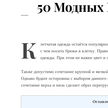
50 Модных 
К
летчатая одежда остаётся популярн
с чем носить брюки в клетку. Пра
одежды. При этом не важен цвет и 
Также допустимо сочетание крупной и мелкой
Однако будьте осторожны с выбором данного 
Мод
сочетание верха и низа сделает образ перегр
Модные фасо
брюк серого ц
Оглавл
выбрать и с ч