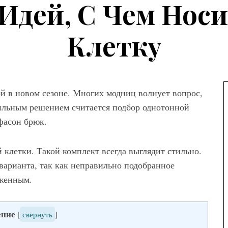
Идей, С Чем Нос
Клетку
ой в новом сезоне. Многих модниц волнует вопрос,
вильным решением считается подбор однотонной
фасон брюк.
 клетки. Такой комплект всегда выглядит стильно.
варианта, так как неправильно подобранное
а
уженным.
ны женских
вета – как
ение
[
свернуть
]
ем сочетать