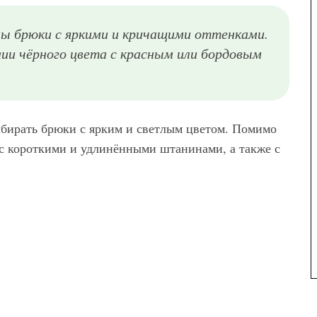
ны брюки с яркими и кричащими оттенками.
нии чёрного цвета с красным или бордовым
ыбирать брюки с ярким и светлым цветом. Помимо
с короткими и удлинёнными штанинами, а также с
Брюки в клетку из коллекции модного дома Celine свободного силуэта дополняются топом черного цвета на тонких бретелях, небольшой сумкой и туфлями черной расцветки на среднем каблуке от Celine.
Укороченные брюки в клетку белого цвета из коллекции Hermes свободного покроя гармонируют с кожаным топом черного тона без рукавов и кроссовками белой расцветки от Hermes.