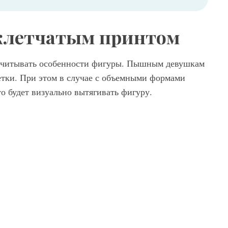
 клетчатым принтом
 учитывать особенности фигуры. Пышным девушкам
ветки. При этом в случае с объемными формами
то будет визуально вытягивать фигуру.
Брюки в клетку из новой коллекции Celine свободного фасона дополняются топом черного оттенка на лямках, маленькой сумкой и туфлями черной расцветки на высоком каблуке с узким носом от Celine.