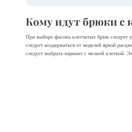
Кому идут брюки с
При выборе фасона клетчатых брюк следует
следует воздержаться от моделей яркой расц
следует выбрать вариант с мелкой клеткой. Э
Брюки в клетку коричневого оттенка из коллекции Aalto свободного покроя сочетаются со свитером темно-бордового тона и лаковыми сапогами коричневой расцветки на низком каблуке от Aalto.