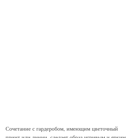
Сочетание с гардеробом, имеющим цветочный
принт или линии, сделает образ игривым и ярким.