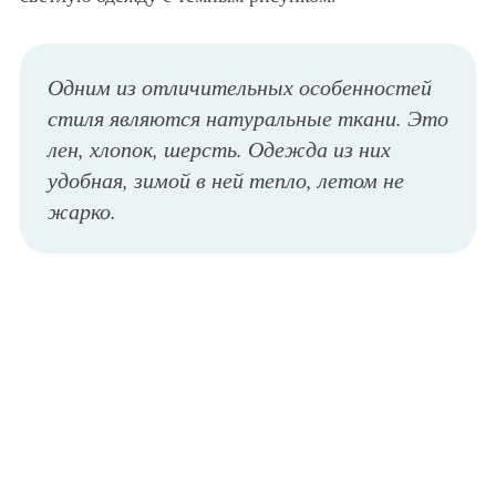
Одним из отличительных особенностей
стиля являются натуральные ткани. Это
лен, хлопок, шерсть. Одежда из них
удобная, зимой в ней тепло, летом не
жарко.
Меховое пальто в скандинавском стиле, серого цвета, длиной выше колен из коллекции D&G в сочетании с дамской сумочкой черного тона и высокими сапогами темно-серого оттенка с меховой отделкой от D&G.