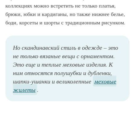
коллекциях можно встретить не только платья,
брюки, юбки и кардиганы, но также нижнее белье,
боди, корсеты и шорты с традиционным рисунком.
Но скандинавский стиль в одежде – это
не только вязаные вещи с орнаментом.
Это еще и теплые меховые изделия. К
ним относятся полушубки и дубленки,
шапки-ушанки и великолепные
меховые
жилеты
.
Короткое пальто в скандинавском стиле, сине-белой расцветки, прямого кроя отлично смотрится с комбинезоном черного тона, большой черной сумкой и ботильонами светло-серого оттенка на высоком каблуке.