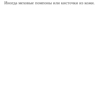
Иногда меховые помпоны или кисточки из кожи.
Высокие сапоги для образа в скандинавском стиле, темно-сливового оттенка, на каблуке хорошо сочетаются с джинсами синего цвета, свитером черно-белой расцветки с традиционным рисунком, красной сумочкой и перчатками темно-красного тона.