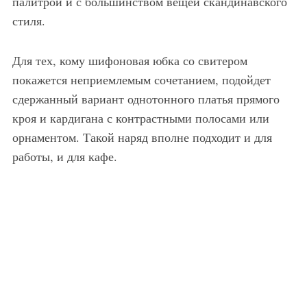
палитрой и с большинством вещей скандинавского
стиля.
Для тех, кому шифоновая юбка со свитером
покажется неприемлемым сочетанием, подойдет
сдержанный вариант однотонного платья прямого
кроя и кардигана с контрастными полосами или
орнаментом. Такой наряд вполне подходит и для
работы, и для кафе.
Пышное платье в скандинавском стиле, черно-белой расцветки, длиной выше колен из коллекции D&G в сочетании с шифоновой белой блузкой и высокими меховыми сапогами черного цвета от D&G.