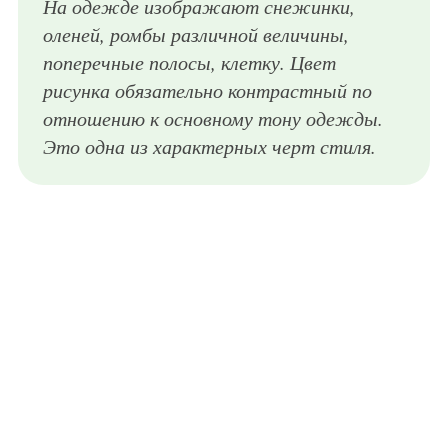
На одежде изображают снежинки,
оленей, ромбы различной величины,
поперечные полосы, клетку. Цвет
рисунка обязательно контрастный по
отношению к основному тону одежды.
Это одна из характерных черт стиля.
Женский образ в скандинавском стиле в виде пальто бежево-коричневой расцветки, блузкой темно-кирпичного оттенка, юбкой-мини серо-коричневого тона в клетку и высокими сапогами коричневого цвета на каблуке.