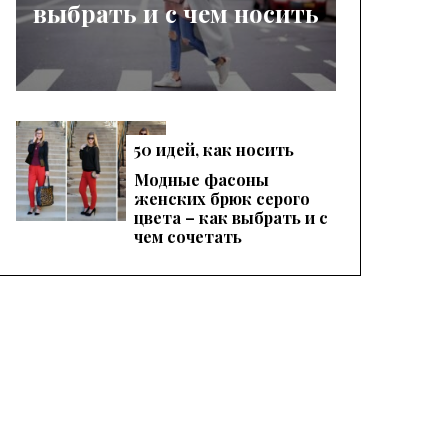
выбрать и с чем носить
50 идей, как носить
женские красные
Модные фасоны
брюки, чтобы
женских брюк серого
выглядеть эффектно
цвета – как выбрать и с
чем сочетать