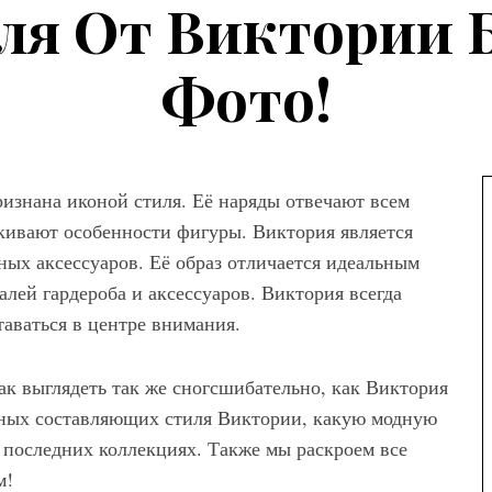
ля От Виктории Б
Фото!
изнана иконой стиля. Её наряды отвечают всем
кивают особенности фигуры. Виктория является
а
ых аксессуаров. Её образ отличается идеальным
лей гардероба и аксессуаров. Виктория всегда
ны женских
аваться в центре внимания.
вета – как
ем сочетать
ак выглядеть так же сногсшибательно, как Виктория
овных составляющих стиля Виктории, какую модную
х последних коллекциях. Также мы раскроем все
м!
Мода