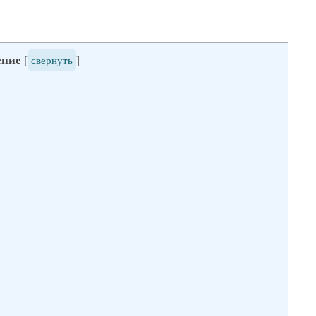
Модные брюки для
беременных — как выбрать и с
ение
[
свернуть
]
чем носить