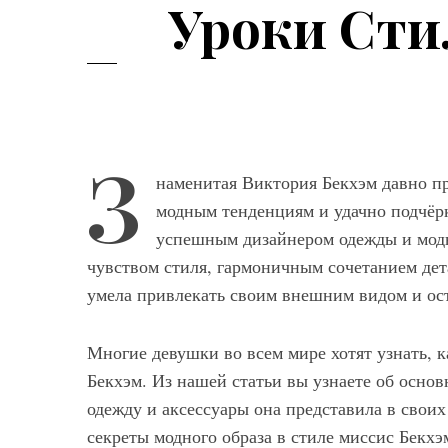
Уроки Сти
З
наменитая Виктория Бекхэм давно пр
модным тенденциям и удачно подчёр
Мод
успешным дизайнером одежды и модн
чувством стиля, гармоничным сочетанием дета
Модные фасо
умела привлекать своим внешним видом и ост
брюк серого ц
выбрать и с ч
Многие девушки во всем мире хотят узнать, к
Бекхэм. Из нашей статьи вы узнаете об осн
одежду и аксессуары она представила в свои
секреты модного образа в стиле миссис Бекхэ