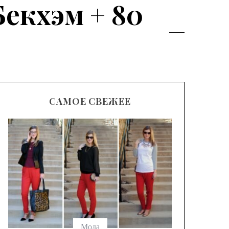
екхэм + 80
САМОЕ СВЕЖЕЕ
Модные
брюк с
выбрать
Мода