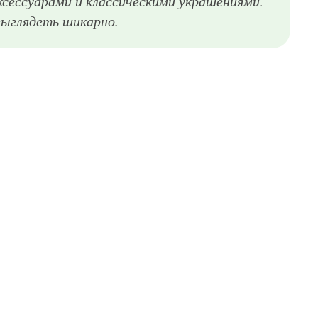
ксессуарами и классическими украшениями.
выглядеть шикарно.
Виктория Бекхэм в юбке черного оттенка, расклешенного покроя, длиной выше колен, великолепно гармонирующей с топом, укороченным кардиганом, объемной сумкой и ботильонами черной расцветки на высоком каблуке.