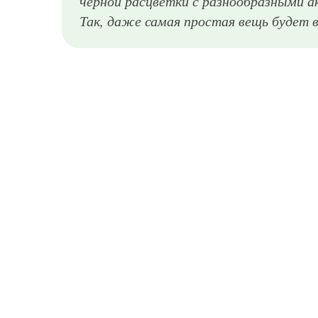
черной расцветки с разнообразными а
Так, даже самая простая вещь будет 
Виктория Бекхэм, одетая в стиле total black, состоящий из пиджака прямого силуэта, который отлично дополняется, топом, узкими брюками, деловой сумкой небольшого размера и ботильонами на высоком каблуке.