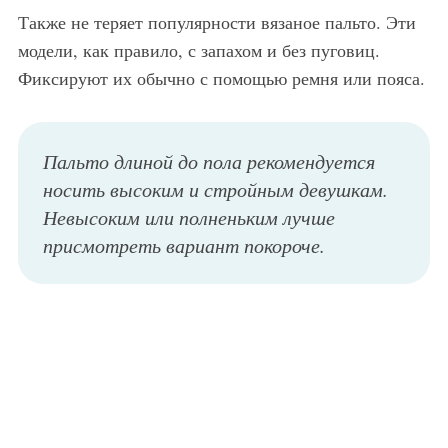
Также не теряет популярности вязаное пальто. Эти
модели, как правило, с запахом и без пуговиц.
Фиксируют их обычно с помощью ремня или пояса.
Пальто длиной до пола рекомендуется
носить высоким и стройным девушкам.
Невысоким или полненьким лучше
присмотреть вариант покороче.
Модное длинное пальто темно-зеленого оттенка, полуприталенного силуэта из коллекции осень-зима от Creatures of Comfort в сочетании с брюками молочного тона, кофточкой бирюзовой расцветки и черными открытыми туфлями на низком ходу Creatures of Comfort.