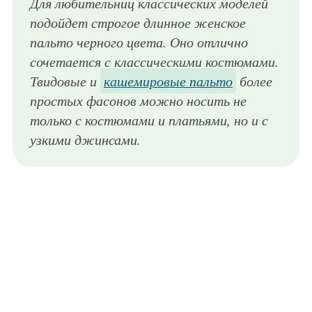
Для любительниц классических моделей
подойдет строгое длинное женское
пальто черного цвета. Оно отлично
сочетается с классическими костюмами.
Твидовые и
кашемировые пальто
более
простых фасонов можно носить не
только с костюмами и платьями, но и с
узкими джинсами.
Длинное пальто оверсайз серо-желтого тона в полоску из коллекции модного дома Agnona в сочетании с блузкой черного цвета Agnona и широкими брюками бело-черной расцветки от Agnona.