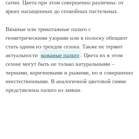
сатин. Цвета при этом совершенно различны: от
ярких насыщенных до спокойных пастельных.
Вязаные или трикотажные пальто с
геометрическими узорами или в полоску обещают
стать одним из трендов сезона. Также не теряют
актуальности
кожаные пальто
. Цвета их в этом
сезоне могут быть не только натуральными –
черными, коричневыми и рыжими, но и совершенно
неестественными. В аналогичной цветовой гамме
представлены пальто из замши.
Меховое длинное пальто молочного тона прекрасно дополнит образ в сочетании с коротким комбинезоном черного цвета и замшевыми черными ботильонами на шпильке.