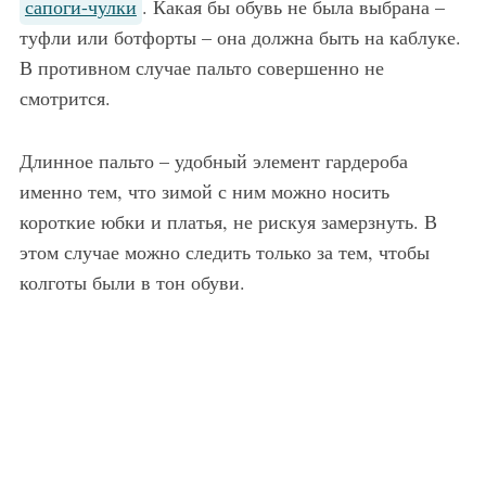
сапоги-чулки
. Какая бы обувь не была выбрана –
туфли или ботфорты – она должна быть на каблуке.
В противном случае пальто совершенно не
смотрится.
Длинное пальто – удобный элемент гардероба
именно тем, что зимой с ним можно носить
короткие юбки и платья, не рискуя замерзнуть. В
этом случае можно следить только за тем, чтобы
колготы были в тон обуви.
Осеннее длинное пальто красно-синего тона в клетку хорошо дополнит образ в сочетании с длинным платьем белого цвета, клатчем черной расцветки и открытыми красными туфлями на каблуке.