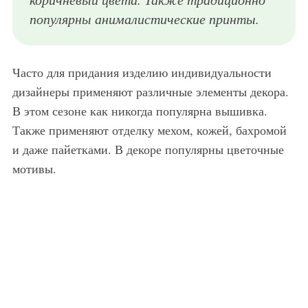
популярны анималистические принты.
Часто для придания изделию индивидуальности
дизайнеры применяют различные элементы декора.
В этом сезоне как никогда популярна вышивка.
Также применяют отделку мехом, кожей, бахромой
и даже пайетками. В декоре популярны цветочные
мотивы.
Длинное женское пальто черного тона, приталенного фасона из коллекции нового сезона 2014 от Adam Lippes в сочетании с длинным ажурным платьем Adam Lippes и высокими сапогами черного цвета на низком ходу от Adam Lippes.