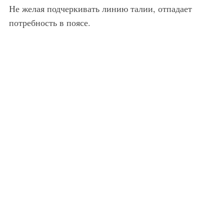
Не желая подчеркивать линию талии, отпадает
потребность в поясе.
Стильная мужская шуба, темно-коричневого оттенка, длиною ниже колен, прямого силуэта прекрасно сочетается с черной рубашкой, брюками свободного покроя черного цвета и белыми туфлями. Завершит образ широкий ремень красного тона.