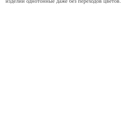
изделий однотонные даже без переходов цветов.
Короткая мужская шуба, черного цвета, с воротником стойкой, на молнии отлично сочетается с укороченными брюками со стрелками, оттенка мокрый асфальт и лаковыми туфлями коричневого тона с черными носами на шнуровке.