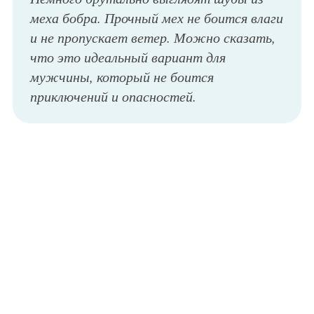
меха бобра. Прочный мех не боится влаги
и не пропускает ветер. Можно сказать,
что это идеальный вариант для
мужчины, который не боится
приключений и опасностей.
Элегантная мужская шуба, черного цвета, длиною выше колен, с воротником и карманами из новой коллекции Dolce & Gabbana отлично гармонирует с черным свитером с воротником хомут, оригинальными узкими брюками в черно серых тонах и туфлями с кожаными застёжками от Dolce & Gabbana.