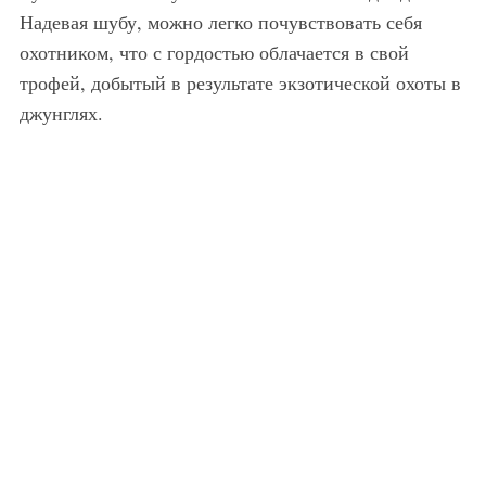
Надевая шубу, можно легко почувствовать себя
охотником, что с гордостью облачается в свой
трофей, добытый в результате экзотической охоты в
джунглях.
Мужская шуба, расклешенного свободного силуэта, черного цвета, длиною до колен с воротником из коллекции KTZ в сочетании с оригинальной рубашкой с черно-белым геометрическим принтом, узкими черными брюками и высокими ботинками от KTZ.