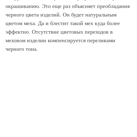
окрашиванию. Это еще раз объясняет преобладания
черного цвета изделий. Он будет натуральным
цветом меха. Да и блестит такой мех куда более
эффектно. Отсутствие цветовых переходов в
меховом изделии компенсируется переливами
черного тона.
Великолепная мужская шуба, черного цвета, длиной выше колен, полуприталенного покроя, декорированная кожаным ремнем, создаст гармоничный ансамбль с пиджаком, свитером черного тона, классическими брюками темно-серого оттенка и туфлями.