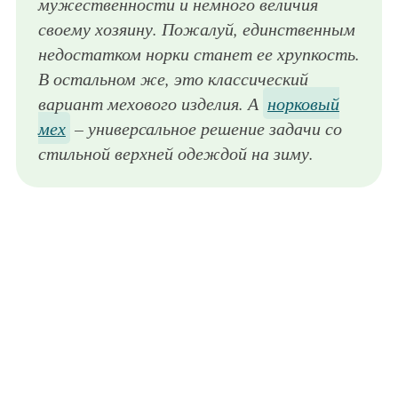
мужественности и немного величия
своему хозяину. Пожалуй, единственным
недостатком норки станет ее хрупкость.
В остальном же, это классический
вариант мехового изделия. А
норковый
мех
– универсальное решение задачи со
стильной верхней одеждой на зиму.
Роскошная мужская шуба, серого цвета, длиною ниже колен, с воротником, прямого покроя отлично смотрится в сочетании с черной рубашкой, черным костюмом, состоящим из пиджака и классических брюк со стрелками и лаковыми туфлями.