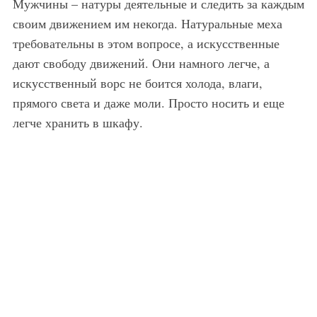
Мужчины – натуры деятельные и следить за каждым
своим движением им некогда. Натуральные меха
требовательны в этом вопросе, а искусственные
дают свободу движений. Они намного легче, а
искусственный ворс не боится холода, влаги,
прямого света и даже моли. Просто носить и еще
легче хранить в шкафу.
Стильная мужская шуба, длиною до колен, полуприталенного силуэта, с воротником, в коричневых тонах отлично сочетается с рубашкой светло-серого оттенка, серыми брюками свободного покроя и черными лаковыми туфлями.