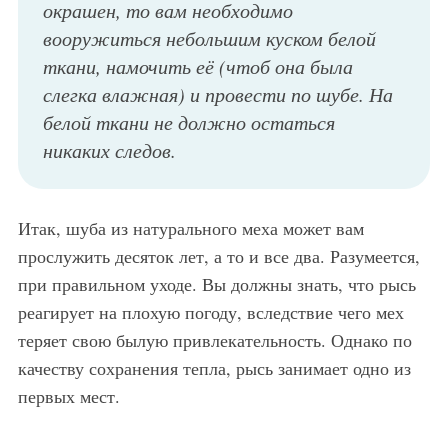
окрашен, то вам необходимо
вооружиться небольшим куском белой
ткани, намочить её (чтоб она была
слегка влажная) и провести по шубе. На
белой ткани не должно остаться
никаких следов.
Итак, шуба из натурального меха может вам
прослужить десяток лет, а то и все два. Разумеется,
при правильном уходе. Вы должны знать, что рысь
реагирует на плохую погоду, вследствие чего мех
теряет свою былую привлекательность. Однако по
качеству сохранения тепла, рысь занимает одно из
первых мест.
Короткая шуба из рыси черно-белой расцветки на зиму, дополненная капюшоном, идеально дополнит образ в сочетании с длинным пуловером серого цвета, длинной бежевой юбкой, дамской голубой сумочкой и высокими черными сапогами на каблуке.