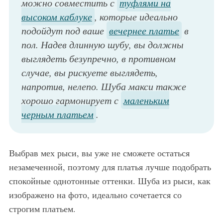
можно совместить с
туфлями на
высоком каблуке
, которые идеально
подойдут под ваше
вечернее платье
в
пол. Надев длинную шубу, вы должны
выглядеть безупречно, в противном
случае, вы рискуете выглядеть,
напротив, нелепо. Шуба макси также
хорошо гармонирует с
маленьким
черным платьем
.
Выбрав мех рыси, вы уже не сможете остаться
незамеченной, поэтому для платья лучше подобрать
спокойные однотонные оттенки. Шуба из рыси, как
изображено на фото, идеально сочетается со
строгим платьем.
Элегантная шуба из рыси светло-коричневого оттенка, средней длины, свободного кроя, с широким воротником прекрасно смотрится с блузкой черного цвета, узкими черными брюками и высокими лакированными сапогами черного тона на каблуке.