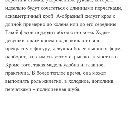
идеально будут сочетаться с длинными перчатками,
асимметричный крой. А-образный силуэт кроя с
длиной примерно до колена или до его середины.
Такой фасон подходит абсолютно всем. Худые
девушки таким кроем подчеркивают свою
прекрасную фигуру, девушки более пышных форм,
наоборот, за этим силуэтом скрывают недостатки.
Кроме того, такая модель удобна и, главное,
практична. В более теплое время, она может
выполнять роль жилетки, в холодное, дополнив
перчатками – полноценная шуба.
Модная шуба из рыси, средней длины, белого тона, приталенного фасона, идеально будет сочетаться с дамской лакированной сумочкой черного цвета и замшевыми сапогами темно-коричневого оттенка на каблуке.