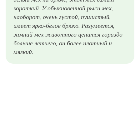
короткий. У обыкновенной рыси мех,
наоборот, очень густой, пушистый,
имеет ярко-белое брюхо. Разумеется,
зимний мех животного ценится гораздо
больше летнего, он более плотный и
мягкий.
Зимняя шуба из рыси серо-коричневого тона, свободного фасона, средней длины из коллекции модного дома Dennis Basso в сочетании с платьем молочного оттенка и сапогами-чулками серого цвета на каблуке от Dennis Basso.