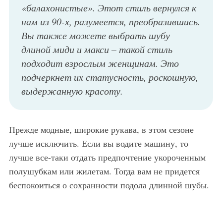
«балахонистые». Этот стиль вернулся к
нам из 90-х, разумеется, преобразившись.
Вы также можете выбрать шубу
длиной миди и макси – такой стиль
подходит взрослым женщинам. Это
подчеркнет их статусность, роскошную,
выдержанную красоту.
Прежде модные, широкие рукава, в этом сезоне
лучше исключить. Если вы водите машину, то
лучше все-таки отдать предпочтение укороченным
полушубкам или жилетам. Тогда вам не придется
беспокоиться о сохранности подола длинной шубы.
Оригинальная шуба из рыси белого тона, приталенного фасона, длиной до колен, с капюшоном из коллекции нового сезона от Dennis Basso в сочетании с юбкой-миди белого цвета и туфлями черной расцветки на платформе от Dennis Basso.