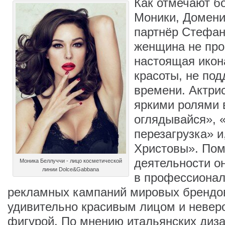
Как отмечают б
Моники, Домени
партнёр Стефан
женщина не про
настоящая икон
красоты, не по
времени. Актри
яркими ролями 
оглядывайся», 
перезагрузка» и
Христовы». Пом
деятельности он
Моника Беллуччи - лицо косметической
линии Dolce&Gabbana
в профессионал
рекламных кампаний мировых брендов
удивительно красивым лицом и невер
фигурой. По мнению итальянских диз