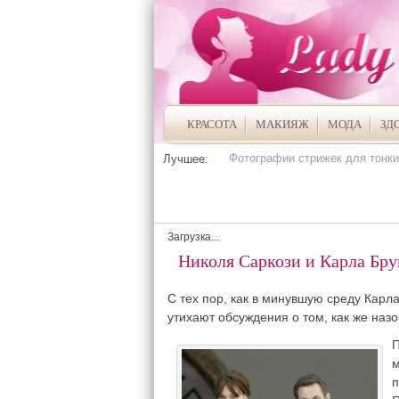
КРАСОТА
МАКИЯЖ
МОДА
ЗД
Фотографии стрижек для тонки
Лучшее:
Загрузка...
Николя Саркози и Карла Бру
С тех пор, как в минувшую среду Карл
утихают обсуждения о том, как же наз
П
м
п