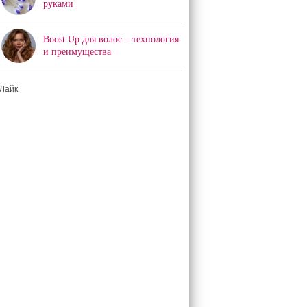
руками
Boost Up для волос – технология
и преимущества
Лайк