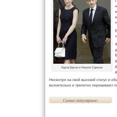
П
н
и
и
т
Е
т
Ж
д
Б
д
д
Карла Бруни и Николя Саркози
д
Несмотря на свой высокий статус и об
волнительно и трепетно переживают п
Самые популярные: