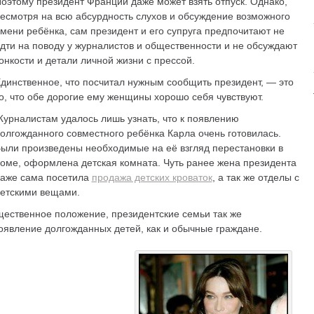
оэтому президент Франции даже может взять отпуск. Однако,
есмотря на всю абсурдность слухов и обсуждение возможного
мени ребёнка, сам президент и его супруга предпочитают не
дти на поводу у журналистов и общественности и не обсуждают
онкости и детали личной жизни с прессой.
динственное, что посчитал нужным сообщить президент, — это
о, что обе дорогие ему женщины хорошо себя чувствуют.
урналистам удалось лишь узнать, что к появлению
олгожданного совместного ребёнка Карла очень готовилась.
ыли произведены необходимые на её взгляд перестановки в
оме, оформлена детская комната. Чуть ранее жена президента
аже сама посетила
продажа детских кроваток
, а так же отделы с
етскими вещами.
щественное положение, президентские семьи так же
оявление долгожданных детей, как и обычные граждане.