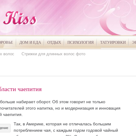
ОРОВЬЕ
ДОМ И ЕДА
ОТДЫХ
ПСИХОЛОГИЯ
ТАТУИРОВКИ
Э
х волос
Стрижки для длинных волос фото
бласти чаепития
больше набирает оборот. Об этом говорит не только
очитателей этого напитка, но и модернизация и инновация
й чаепития.
Так, в Америке, которая не отличалась большим
дение
потреблением чая, с каждым годом годовой чайный