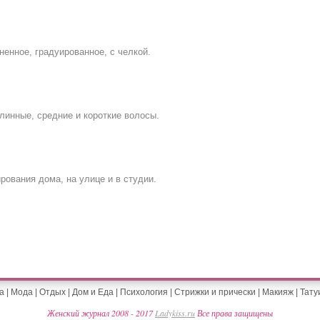
ненное, градуированное, с челкой.
линные, средние и короткие волосы.
ования дома, на улице и в студии.
а
|
Мода
|
Отдых
|
Дом и Еда
|
Психология
|
Стрижки и прически
|
Макияж
|
Тату
Женский журнал 2008 - 2017
Ladykiss.ru
Все права защищены