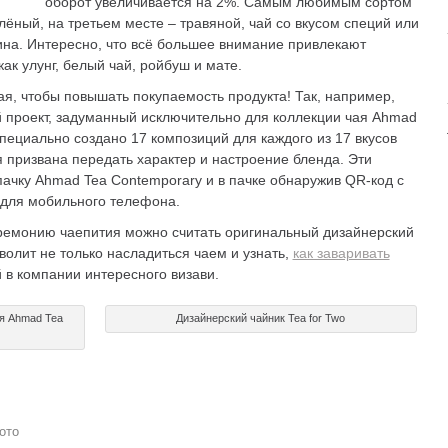
оборот увеличивается на 2%. Самым любимым сортом
лёный, на третьем месте – травяной, чай со вкусом специй или
ина. Интересно, что всё большее внимание привлекают
ак улунг, белый чай, ройбуш и мате.
чая, чтобы повышать покупаемость продукта! Так, например,
проект, задуманный исключительно для коллекции чая Ahmad
специально создано 17 композиций для каждого из 17 вкусов
я призвана передать характер и настроение бленда. Эти
ачку Ahmad Tea Contemporary и в пачке обнаружив QR-код с
 для мобильного телефона.
ремонию чаепития можно считать оригинальный дизайнерский
волит не только насладиться чаем и узнать,
как заваривать
й в компании интересного визави.
я Ahmad Tea
Дизайнерский чайник Tea for Two
ото