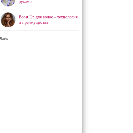
руками
Boost Up для волос – технология
и преимущества
Лайк