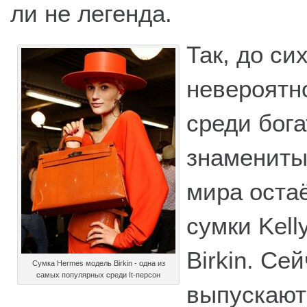
ли не легенда.
Так, до си
невероятн
среди бога
знамениты
мира оста
сумки Kell
Birkin. Се
Сумка Hermes модель Birkin - одна из
самых популярных среди It-персон
выпускают