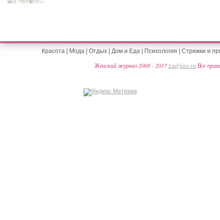
Красота
|
Мода
|
Отдых
|
Дом и Еда
|
Психология
|
Стрижки и пр
Женский журнал 2008 - 2017
Ladykiss.ru
Все прав