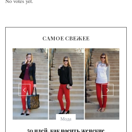
No votes yet.
САМОЕ СВЕЖЕЕ
се
Мода
 —
50 идей, как носить женские