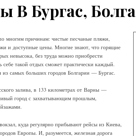
ы В Бургас, Болг
 по многим причинам: чистые песчаные пляжи,
ажи и доступные цены. Многие знают, что горящие
а
орых невысока, без труда можно приобрести
ть себе такой отдых сможет практически каждый.
ны женских
 из самых больших городов Болгарии — Бургас.
вета – как
ем сочетать
сского залива, в 133 километрах от Варны —
асивый город с захватывающим прошлым,
йзажами.
Мода
вокзал, куда регулярно прибывают рейсы из Киева,
Модные брюки для
ородов Европы. И, разумеется, железная дорога