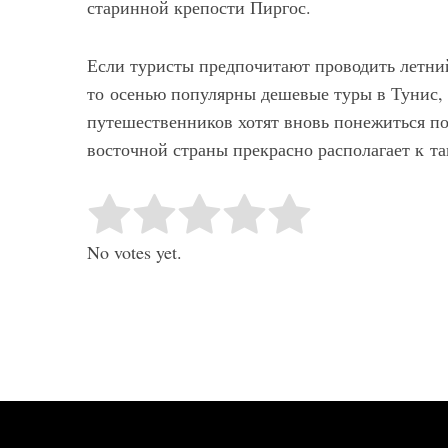
старинной крепости Пиргос.
Если туристы предпочитают проводить летний
то осенью популярны дешевые туры в Тунис,
путешественников хотят вновь понежиться п
восточной страны прекрасно располагает к та
Rate this item:
Submit Rating
No votes yet.