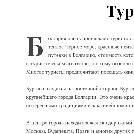
Тур
Б
олгария очень привлекает туристов
теплое Черное море, красивые пейз
Мод
путевки в Болгарию, стоимость кот
в туристическом агентстве, поэтому позволи
Модные фасо
Многие туристы предпочитают посещать один
брюк серого ц
выбрать и с ч
Бургас находится на восточной стороне Бурга
крупнейшего города Болгарии. Это очень кр
интересными традициями и красивейшими пе
В центре города находится железнодорожный 
Москвы, Будапешта, Праги и многих других г