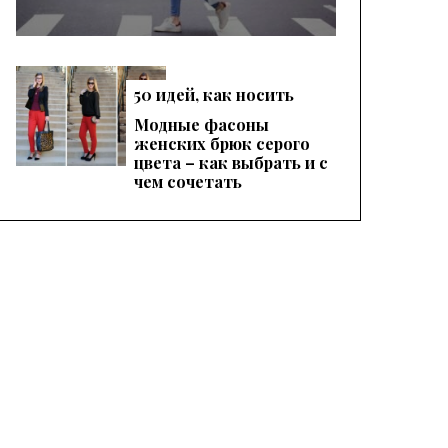
50 идей, как носить
женские красные
Модные фасоны
брюки, чтобы
женских брюк серого
выглядеть эффектно
цвета – как выбрать и с
чем сочетать