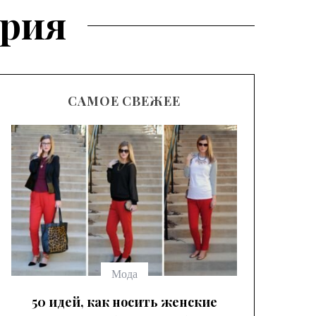
ария
САМОЕ СВЕЖЕЕ
Модные
брюк с
выбрать
Мода
50 идей, как носить женские