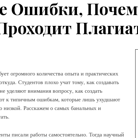
е Ошибки, Почему
Проходит Плагиа
а
бует огромного количества опыта и практических
откуда. Студентов плохо учат тому, как создавать
ны женских
не уделяют внимания вопросу, как создать
вета – как
ают к типичным ошибкам, которые лишь ухудшают
ем сочетать
о низкой. Расскажем о самых банальных и
ать.
денты писали работы самостоятельно. Тогда научный
Мода