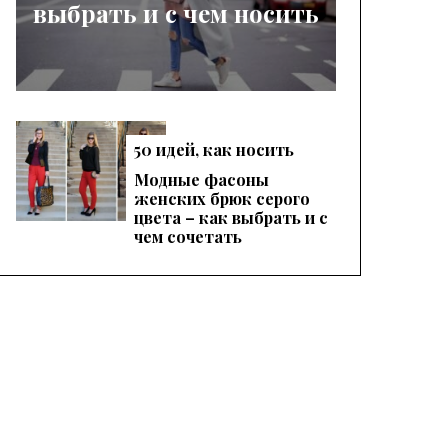
выбрать и с чем носить
50 идей, как носить
женские красные
Модные фасоны
брюки, чтобы
женских брюк серого
выглядеть эффектно
цвета – как выбрать и с
чем сочетать