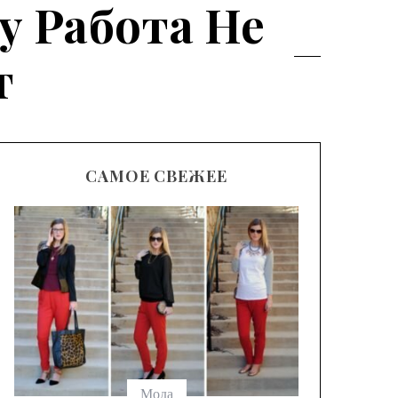
 Работа Не
т
САМОЕ СВЕЖЕЕ
Модные
брюк с
выбрать
Мода