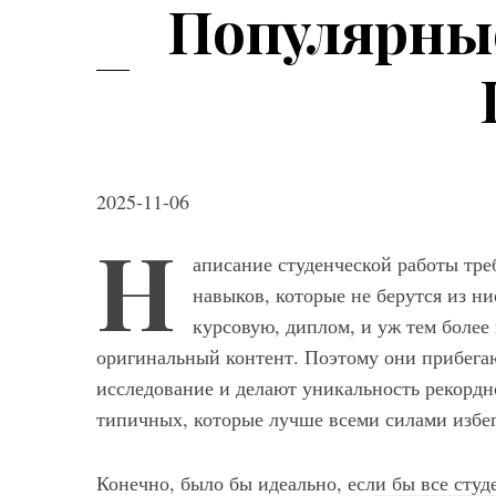
Популярны
2025-11-06
Н
Мод
аписание студенческой работы тре
навыков, которые не берутся из ни
Модные фасо
курсовую, диплом, и уж тем более 
брюк серого ц
оригинальный контент. Поэтому они прибег
выбрать и с ч
исследование и делают уникальность рекордн
типичных, которые лучше всеми силами избег
Конечно, было бы идеально, если бы все сту