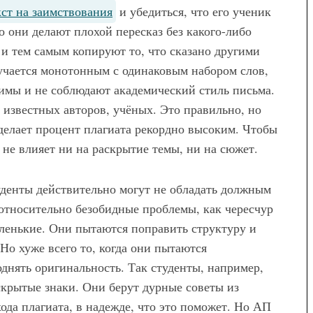
кст на заимствования
и убедиться, что его ученик
Модные брюки для
о они делают плохой пересказ без какого-либо
беременных — как выбрать и с
 и тем самым копируют то, что сказано другими
чем носить
лучается монотонным с одинаковым набором слов,
имы и не соблюдают академический стиль письма.
 известных авторов, учёных. Это правильно, но
делает процент плагиата рекордно высоким. Чтобы
я не влияет ни на раскрытие темы, ни на сюжет.
туденты действительно могут не обладать должным
 относительно безобидные проблемы, как чересчур
енькие. Они пытаются поправить структуру и
Но хуже всего то, когда они пытаются
нять оригинальность. Так студенты, например,
крытые знаки. Они берут дурные советы из
ода плагиата, в надежде, что это поможет. Но АП