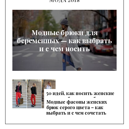
Модные брюки для
беременных — как выбрать
и с чем носить
50 идей, как носить женские
красные брюки, чтобы
Модные фасоны женских
выглядеть эффектно
брюк серого цвета – как
выбрать и с чем сочетать