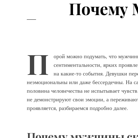
Почему 
П
орой можно подумать, что мужчи
сентиментальности, ярких проявл
Мод
на какие-то события. Девушки пе
неэмоциональны или даже бессердечны. На сам
Модные фасо
половина человечества не испытывает чувст
брюк серого ц
не демонстрируют свои эмоции, а переживают 
выбрать и с ч
проявляется, разбираемся подробно далее.
Почему мужчины ск