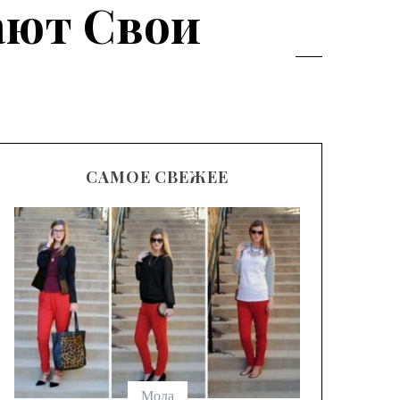
ают Свои
САМОЕ СВЕЖЕЕ
Модные
брюк с
выбрать
Мода