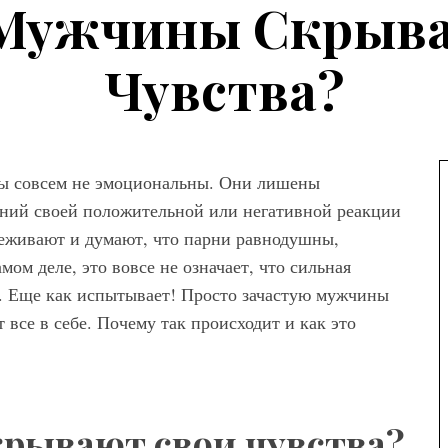
Мужчины Скрыв
Чувства?
ны совсем не эмоциональны. Они лишены
ений своей положительной или негативной реакции
а
реживают и думают, что парни равнодушны,
ом деле, это вовсе не означает, что сильная
ны женских
в. Еще как испытывает! Просто зачастую мужчины
вета – как
все в себе. Почему так происходит и как это
ем сочетать
рывают свои чувства?
Мода