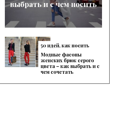
выбрать и с чем носить
50 идей, как носить
женские красные
Модные фасоны
брюки, чтобы
женских брюк серого
выглядеть эффектно
цвета – как выбрать и с
чем сочетать