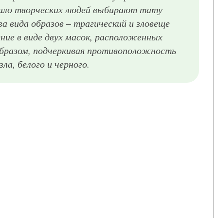
ало творческих людей выбирают тату
а вида образов – трагический и зловеще
ие в виде двух масок, расположенных
образом, подчеркивая противоположность
ла, белого и черного.
Женская татуировка маска в черном цвете на лопатке
Мужская татуировка агрессивная маска на ребрах