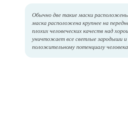
Обычно две такие маски расположены 
маска расположена крупнее на передн
плохих человеческих качеств над хоро
уничтожает все светлые зародыши и 
положительному потенциалу человека
Мужская татуировка древняя маска на внешней стороне руки