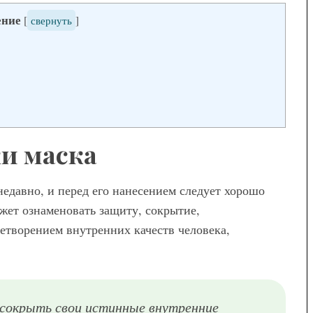
ение
[
свернуть
]
а
ны женских
вета – как
и маска
ем сочетать
недавно, и перед его нанесением следует хорошо
ожет ознаменовать защиту, сокрытие,
етворением внутренних качеств человека,
Мода
Модные брюки для
беременных — как выбрать и с
чем носить
сокрыть свои истинные внутренние