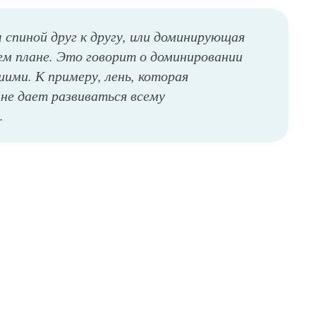
спиной друг к другу, или доминирующая
ем плане. Это говорит о доминировании
шими. К примеру, лень, которая
не дает развиваться всему
.
Татуировка девушка в маске на предплечье для мужчины