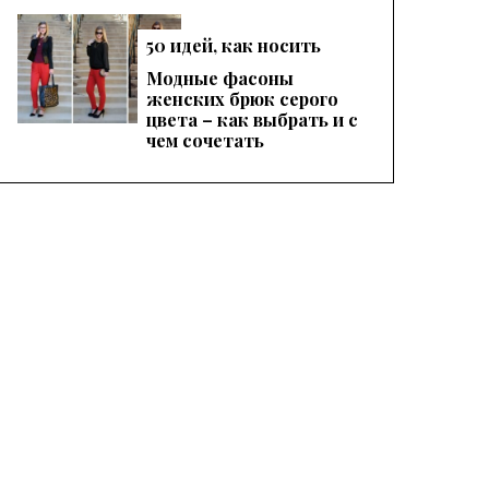
50 идей, как носить
ская татуировка улыбающаяся маска на груди
Татуировка маска в стиле 3D на внешней стороне руки для мужчин
женские красные
Модные фасоны
брюки, чтобы
женских брюк серого
выглядеть эффектно
цвета – как выбрать и с
чем сочетать