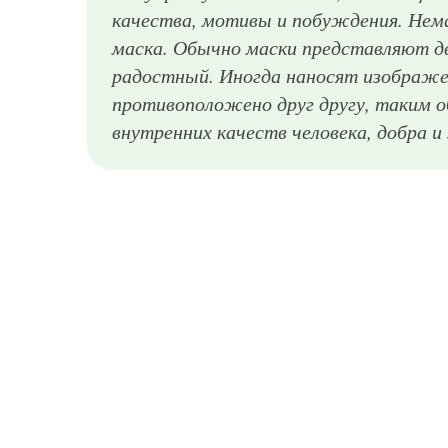
качества, мотивы и побуждения. Нем
маска. Обычно маски представляют дв
радостный. Иногда наносят изображен
противоположено друг другу, таким 
внутренних качеств человека, добра и з
Цветная татуировка театральная маска на лопатке для девушек