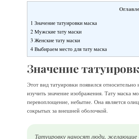
Оглавл
1
Значение татуировки маска
2
Мужские тату маски
Мод
3
Женские тату маски
4
Выбираем место для тату маска
Модные фасо
брюк серого ц
Значение татуировк
выбрать и с ч
Этот вид татуировки появился относительно 
изучить значение изображения. Тату маска м
перевоплощение, небытие. Она является олиц
сокрытых за внешней оболочкой.
Татуировку наносят люди, желающие 