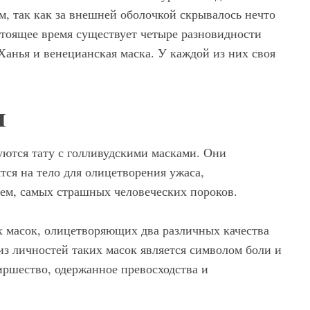
м, так как за внешней оболочкой скрывалось нечто
стоящее время существует четыре разновидности
 Ханья и венецианская маска. У каждой из них своя
и
ются тату с голливудскими масками. Они
тся на тело для олицетворения ужаса,
щем, самых страшных человеческих пороков.
х масок, олицетворяющих два различных качества
из личностей таких масок является символом боли и
иршество, одержанное превосходства и