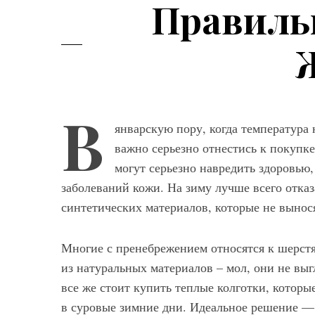
Правиль
В
январскую пору, когда температура 
важно серьезно отнестись к покупк
Мод
могут серьезно навредить здоровью
заболеваний кожи. На зиму лучше всего отказ
Модные фасо
синтетических материалов, которые не вынос
брюк серого ц
выбрать и с ч
Многие с пренебрежением относятся к шерстя
из натуральных материалов – мол, они не выг
все же стоит купить теплые колготки, котор
в суровые зимние дни. Идеальное решение — э