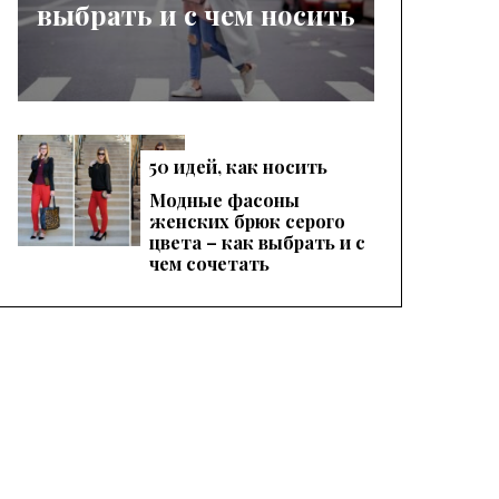
выбрать и с чем носить
50 идей, как носить
женские красные
Модные фасоны
брюки, чтобы
женских брюк серого
выглядеть эффектно
цвета – как выбрать и с
чем сочетать