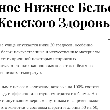
ное Нижнее Белье
Женского Здоровь
на улице опускается ниже 20 градусов, особенно
е белья: некачественные и искусственные материалы
а
, стать причиной некоторых неприятных
аться от тонких капроновых колготок и белья из
ны женских
ят низких температур.
вета – как
ем сочетать
ным с начесом колготкам, которые на 100% состоят
лядят эффектно или глупо смотрятся с юбками. Но
ые станут вашим верным спутником и защитят ножки
то колготки с составом шерсти и хлопка 50 на 50,
Мода