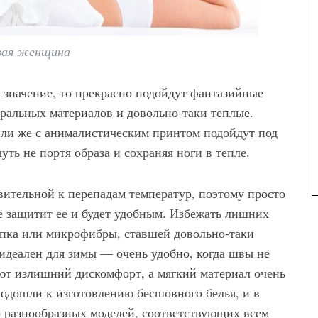
вая женщина
 значение, то прекрасно подойдут фантазийные
уральных материалов и довольно-таки теплые.
или же с анималистическим принтом подойдут под
ть не портя образа и сохраняя ноги в тепле.
вительной к перепадам температур, поэтому просто
ое защитит ее и будет удобным. Избежать лишних
опка или микрофибры, ставшей довольно-таки
 идеален для зимы — очень удобно, когда швы не
ют излишний дискомфорт, а мягкий материал очень
одошли к изготовлению бесшовного белья, и в
о разнообразных моделей, соответствующих всем