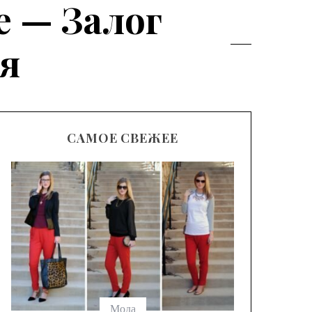
 — Залог
я
САМОЕ СВЕЖЕЕ
Модные
брюк с
выбрать
Мода