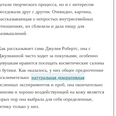
детали творческого процесса, но и с интересом
сить женские
Коричневые женские брюки –
беседовали друг с другом. Очевидно, картина,
ки, чтобы
как подобрать идеальный
рассказывающая о непростых внутрисемейных
эффектно
фасон
отношениях, их сблизила и дала пищу для
размышлений.
Как рассказывает сама Джулия Робертс, она с
Джулианной часто ходит за покупками, особенно
девушкам нравится посещать косметические салоны
и бутики. Как оказалось, у них общее предпочтение
исключительно
натуральная декоративная
численных экспериментов и проб, она окончательно
анизма и хорошо воздействующей на кожу является
орых пор она выбрала для себя определенные,
етику только у них.