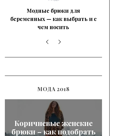
Модные брюки для
50 идей,
беременных — как выбрать и с
красн
чем носить
выгл
МОДА 2018
Коричневые женские
брюки – как подобрать