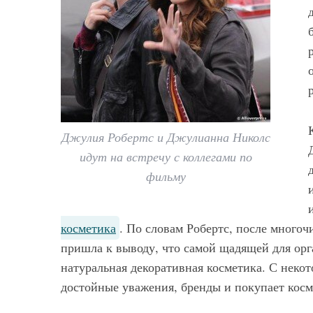
50 идей, как но
красные брю
выглядеть 
Джулия Робертс и Джулианна Николс
идут на встречу с коллегами по
фильму
косметика
. По словам Робертс, после много
пришла к выводу, что самой щадящей для орг
натуральная декоративная косметика. С некот
достойные уважения, бренды и покупает косм