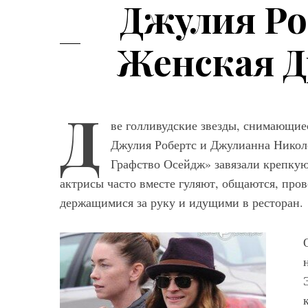
Джулия Ро
Женская Д
Д
ве голливудские звезды, снимающие
Джулия Робертс и Джулианна Никол
Графство Осейдж» завязали крепкую
актрисы часто вместе гуляют, общаются, пров
держащимися за руку и идущими в ресторан.
Мод