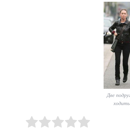
Две подру
ходить
Rate this item:
Submit Rating