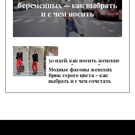
беременных — как выбрать
и с чем носить
50 идей, как носить женские
красные брюки, чтобы
Модные фасоны женских
выглядеть эффектно
брюк серого цвета – как
выбрать и с чем сочетать