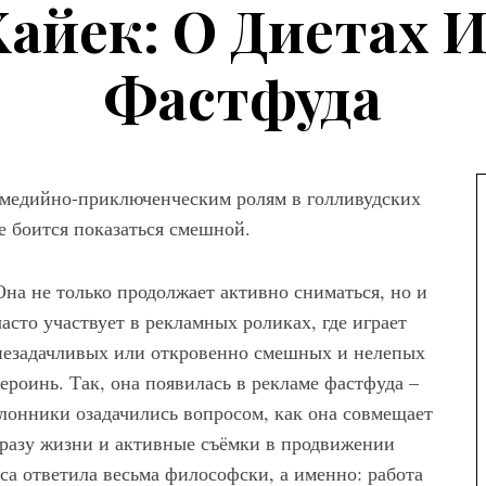
айек: О Диетах 
Фастфуда
комедийно-приключенческим ролям в голливудских
е боится показаться смешной.
Она не только продолжает активно сниматься, но и
часто участвует в рекламных роликах, где играет
а
незадачливых или откровенно смешных и нелепых
ны женских
героинь. Так, она появилась в рекламе фастфуда –
вета – как
оклонники озадачились вопросом, как она совмещает
ем сочетать
бразу жизни и активные съёмки в продвижении
са ответила весьма философски, а именно: работа