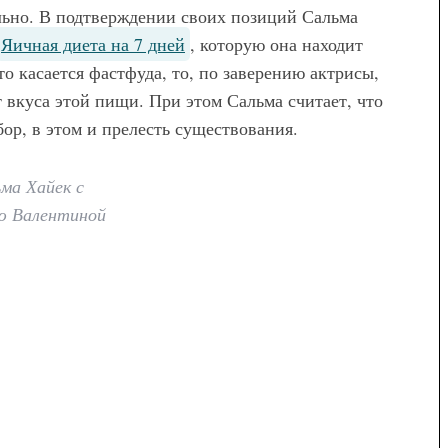
ельно. В подтверждении своих позиций Сальма
Яичная диета на 7 дней
, которую она находит
Мода
о касается фастфуда, то, по заверению актрисы,
т вкуса этой пищи. При этом Сальма считает, что
Модные брюки для
ор, в этом и прелесть существования.
беременных — как выбрать и с
чем носить
ма Хайек с
ю Валентиной