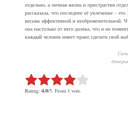
отдельно, а личная жизнь и пристрастия отд
рассказала, что последнее её увлечение – это
весьма эффективной и необременительной. Чт
она настолько от него далека, что и не помни
каждый человек имеет право сделать свой выб
Саль
дочерь
Rate this item:
Submit Rating
4.0
Rating:
/5. From 1 vote.