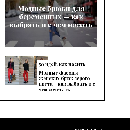
Модные брюки для
беременных — как
выбрать и с чем носить
50 идей, как носить
женские красные
Модные фасоны
брюки, чтобы
женских брюк серого
выглядеть эффектно
цвета – как выбрать и с
чем сочетать