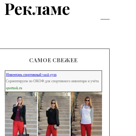
И Рекламе
САМОЕ СВЕЖЕЕ
Инвентарь спортивный vasil-gym
Сориентируем по ОКОФ для спортивного инвентаря и учёта
sportnsk.ru
Модные
брюк с
выбрать