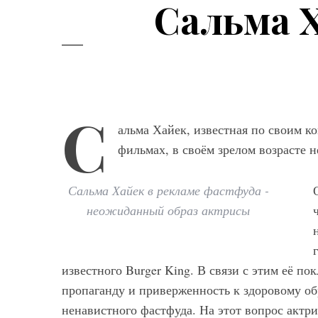
Сальма Х
С
альма Хайек, известная по своим 
фильмах, в своём зрелом возрасте н
Сальма Хайек в рекламе фастфуда -
неожиданный образ актрисы
Мод
Модные фасо
брюк серого ц
известного Burger King. В связи с этим её п
выбрать и с ч
пропаганду и приверженность к здоровому о
ненавистного фастфуда. На этот вопрос актри