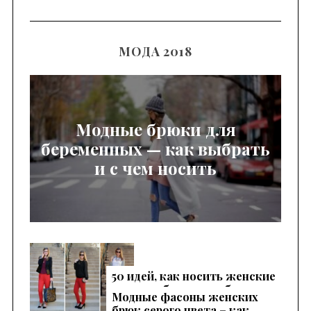
МОДА 2018
Модные брюки для
беременных — как выбрать
и с чем носить
50 идей, как носить женские
красные брюки, чтобы
Модные фасоны женских
выглядеть эффектно
брюк серого цвета – как