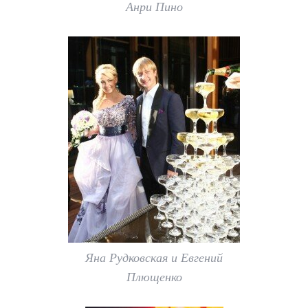
Анри Пино
Яна Рудковская и Евгений
Плющенко