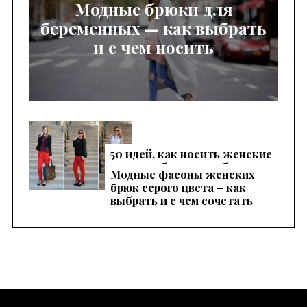
Модные брюки для
беременных — как выбрать
и с чем носить
50 идей, как носить женские
красные брюки, чтобы
Модные фасоны женских
выглядеть эффектно
брюк серого цвета – как
выбрать и с чем сочетать