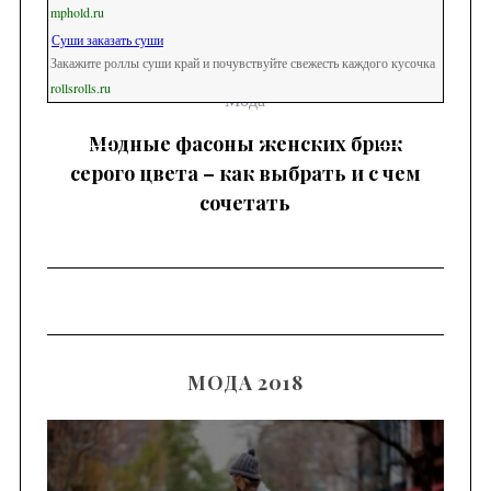
mphold.ru
Суши заказать суши
Закажите роллы суши край и почувствуйте свежесть каждого кусочка
rollsrolls.ru
Мода
Модные фасоны женских брюк
серого цвета – как выбрать и с чем
сочетать
МОДА 2018
М
ть