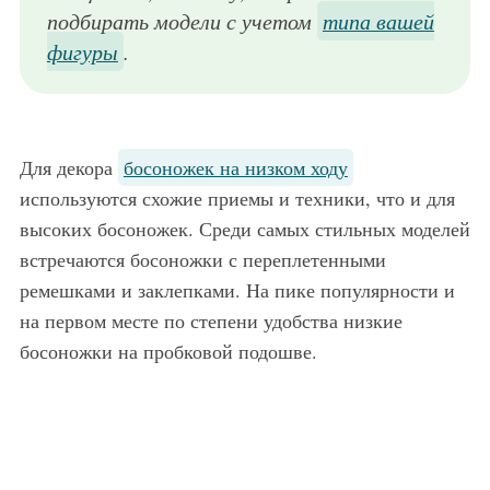
подбирать модели с учетом
типа вашей
фигуры
.
Для декора
босоножек на низком ходу
используются схожие приемы и техники, что и для
высоких босоножек. Среди самых стильных моделей
встречаются босоножки с переплетенными
ремешками и заклепками. На пике популярности и
на первом месте по степени удобства низкие
босоножки на пробковой подошве.
Летние босоножки на низком каблуке коричневого цвета хорошо будут смотреться с коротким платьем светло-серого оттенка свободного силуэта и без рукавов.