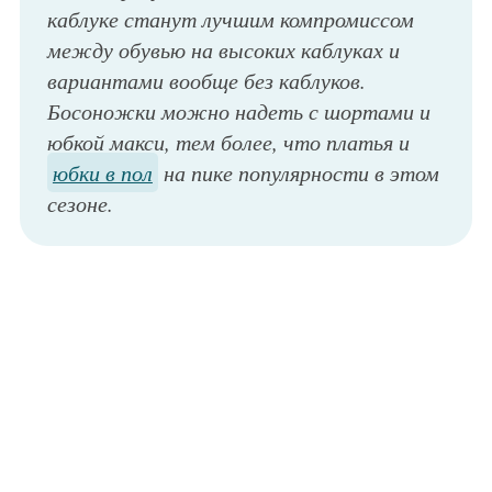
каблуке станут лучшим компромиссом
между обувью на высоких каблуках и
вариантами вообще без каблуков.
Босоножки можно надеть с шортами и
юбкой макси, тем более, что платья и
юбки в пол
на пике популярности в этом
сезоне.
Элегантные босоножки на низком каблуке черного тона, с закрытым ноской и открытой пяткой из коллекции сезона весна-лето от Bottega Venetta.