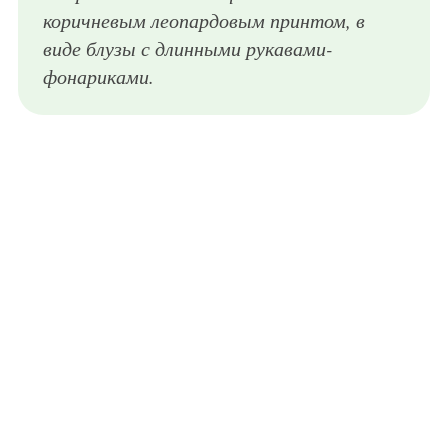
коричневым леопардовым принтом, в
виде блузы с длинными рукавами-
фонариками.
Коричневое платье из новой коллекции Alberta Ferretti прямого кроя, с заниженной талией, длиной до колен, с короткими кружевными рукавами гармонирует с босоножками на среднем каблуке от Alberta Ferretti.