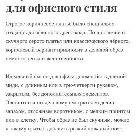
для офисного стиля
Строгое коричневое платье было специально
создано для офисного дресс-кода. Но в отличие от
скучного серого платья или классического чёрного,
коричневый вариант привносит в деловой образ
немного тепла и женственности.
Идеальный фасон для офиса должен быть длиной
миди, с длинным или в три-четверти рукавом,
закрытым, без дополнительных элементов.
Элегантно и по-деловому смотрятся модели с
запахом, отложным воротником, с мелким принтом
или в клетку. Чтобы образ не был скучным, можно
к такому платью добавить рыжий кожаный пояс.
Коричневое платье приталенного силуэта, длиной до колен, с укороченными рукавами составит офисный ансамбль с ремнем черного тона и туфлями с анималистическим принтом на высоком каблуке.