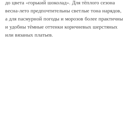
до цвета «горький шоколад». Для тёплого сезона
весна-лето предпочтительны светлые тона нарядов,
а для пасмурной погоды и морозов более практичны
и удобны тёмные оттенки коричневых шерстяных
или вязаных платьев.
Коричневое платье с верхом с принтом из коллекции модного дома Burberry Prorsum прямого силуэта, украшенное бахромой, длиной ниже колен, с короткими рукавами гармонирует с небольшой сумкой и ботинками на толстой подошве от Burberry Prorsum.