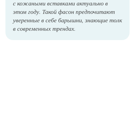
с кожаными вставками актуально в
этом году. Такой фасон предпочитают
уверенные в себе барышни, знающие толк
в современных трендах.
Повседневное светло-коричневое платье-рубашка, прямого силуэта, с асимметричным низом длиной выше колен, с укороченными рукавами гармонирует с кедами темно-синей расцветки.