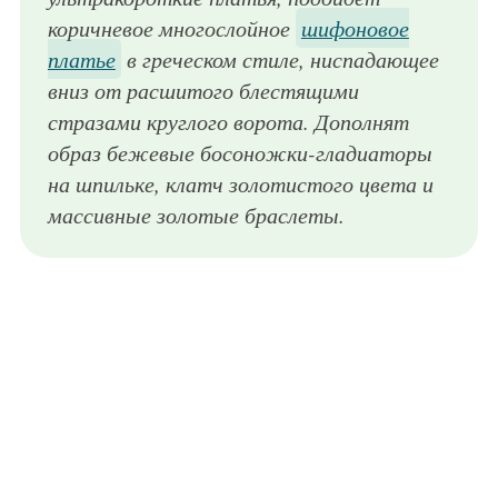
коричневое многослойное
шифоновое
платье
в греческом стиле, ниспадающее
вниз от расшитого блестящими
стразами круглого ворота. Дополнят
образ бежевые босоножки-гладиаторы
на шпильке, клатч золотистого цвета и
массивные золотые браслеты.
Вечернее коричневое платье, декорированное драпировкой, с одним полупрозрачным рукавом, облегающего силуэта, с асимметричным низом гармонирует с клатчем и полусапожками черной расцветки на высокой платформе.