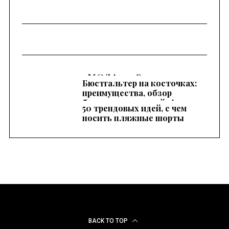
МОДА 2018
Женские камуфляжные
Бюстгальтер на косточках:
шорты – повседневный
преимущества, обзор
брендовых моделей, фото
элемент летнего образа
50 трендовых идей, с чем
носить пляжные шорты
BACK TO TOP