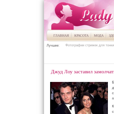
ГЛАВНАЯ
КРАСОТА
МОДА
ЗД
Фотографии стрижек для тонки
Лучшее:
ЭНЦИКЛОПЕДИЯ КАМНЕЙ
Джуд Лоу заставил замолча
Б
д
с
п
К
с