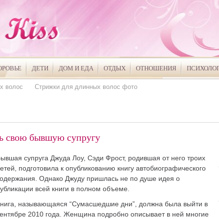
ОРОВЬЕ
ДЕТИ
ДОМ И ЕДА
ОТДЫХ
ОТНОШЕНИЯ
ПСИХОЛО
х волос
Стрижки для длинных волос фото
ть свою бывшую супругу
ывшая супруга Джуда Лоу, Сэди Фрост, родившая от него троих
етей, подготовила к опубликованию книгу автобиографического
одержания. Однако Джуду пришлась не по душе идея о
убликации всей книги в полном объеме.
нига, называющаяся “Сумасшедшие дни”, должна была выйти в
ентябре 2010 года. Женщина подробно описывает в ней многие