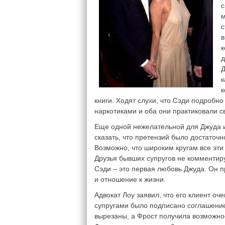
с
м
с
в
к
д
Д
к
к
книги. Ходят слухи, что Сэди подробно
наркотиками и оба они практиковали св
Еще одной нежелательной для Джуда 
сказать, что претензий было достаточ
Возможно, что широким кругам все эти
Друзья бывших супругов не комментир
Сэди – это первая любовь Джуда. Он п
и отношение к жизни.
Адвокат Лоу заявил, что его клиент 
супругами было подписано соглашение
вырезаны, а Фрост получила возможно