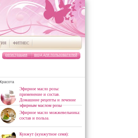
ГИЯ
ФИТНЕС
регистрация
вход для пользователей
Красота
Эфирное масло розы:
применение и состав.
Домашние рецепты и лечение
эфирным маслом розы
Эфирное масло можжевельника:
состав и польза.
Кунжут (кунжутное семя):