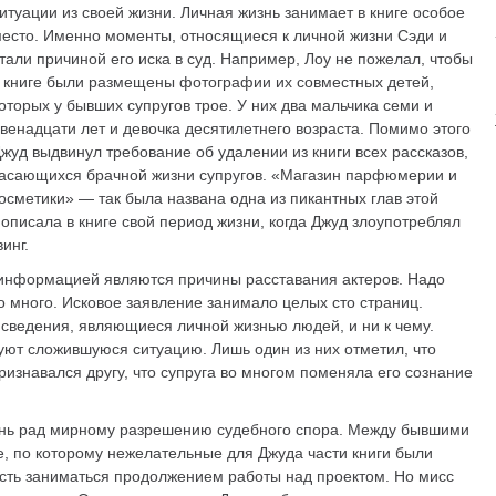
итуации из своей жизни. Личная жизнь занимает в книге особое
есто. Именно моменты, относящиеся к личной жизни Сэди и
тали причиной его иска в суд. Например, Лоу не пожелал, чтобы
 книге были размещены фотографии их совместных детей,
оторых у бывших супругов трое. У них два мальчика семи и
венадцати лет и девочка десятилетнего возраста. Помимо этого
жуд выдвинул требование об удалении из книги всех рассказов,
асающихся брачной жизни супругов. «Магазин парфюмерии и
осметики» — так была названа одна из пикантных глав этой
 описала в книге свой период жизни, когда Джуд злоупотреблял
инг.
информацией являются причины расставания актеров. Надо
но много. Исковое заявление занимало целых сто страниц.
 сведения, являющиеся личной жизнью людей, и ни к чему.
уют сложившуюся ситуацию. Лишь один из них отметил, что
ризнавался другу, что супруга во многом поменяла его сознание
очень рад мирному разрешению судебного спора. Между бывшими
, по которому нежелательные для Джуда части книги были
сть заниматься продолжением работы над проектом. Но мисс