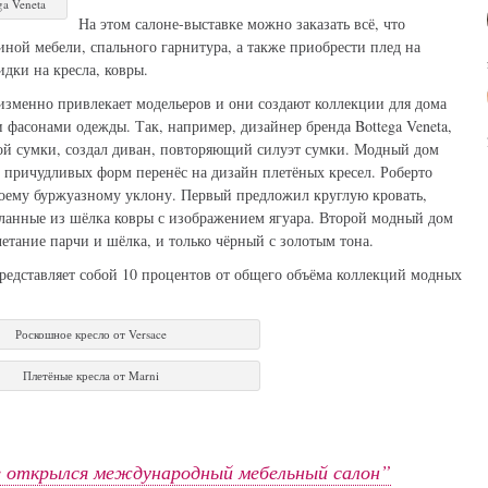
ga Veneta
На этом салоне-выставке можно заказать всё, что
иной мебели, спального гарнитура, а также приобрести плед на
дки на кресла, ковры.
изменно привлекает модельеров и они создают коллекции для дома
фасонами одежды. Так, например, дизайнер бренда Bottega Veneta,
ной сумки, создал диван, повторяющий силуэт сумки. Модный дом
причудливых форм перенёс на дизайн плетёных кресел. Роберто
своему буржуазному уклону. Первый предложил круглую кровать,
еланные из шёлка ковры с изображением ягуара. Второй модный дом
етание парчи и шёлка, и только чёрный с золотым тона.
редставляет собой 10 процентов от общего объёма коллекций модных
Роскошное кресло от Versace
Плетёные кресла от Marni
 открылся международный мебельный салон”