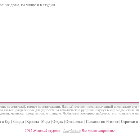
ния дома, на улице и в студии.
оих посетителей, вернее посетительниц. Данный ресурс, предназначенный специально для 
татей, разделенных для удобства на тематические рубрики, окунут в мир моды, стиля, шо
дости, макияжа, ухода за телом и лицом. Любителям эзотерики найдется, что почитать о ма
 и Еда
|
Звезды
|
Красота
|
Мода
|
Отдых
|
Отношения
|
Психология
|
Фитнес
|
Стрижки и 
2012 Женский журнал -
Ladykiss.ru
Все права защищены