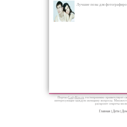
Лучшие позы для фотографирова
Портал
LadyKiss.ru
гостеприимно приветствует св
интересующие каждую женщину вопросы. Множество с
раскроют секреты моло
Главная
|
Дети
|
Дом