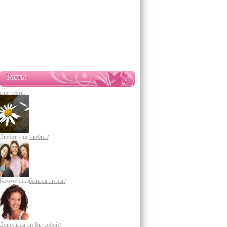
Тесты
еще тесты
Любит – не любит?
Коммуникабельны ли вы?
Довольны ли Вы собой?