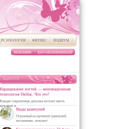
ПСИХОЛОГИЯ
ФИТНЕС
ПОДИУМ
регистрация
вход для пользователей
Красота
Наращивание ногтей — инновационная
технология Shellac. Что это?
Каждая современная девушка мечтает иметь
красивые и
Виды шампуней
Огромный ассортимент шампуней,
несомненно, поможет