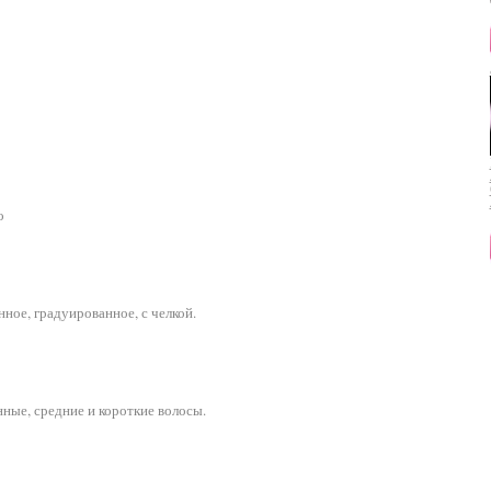
о
ное, градуированное, с челкой.
нные, средние и короткие волосы.