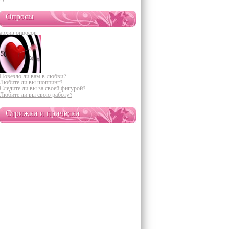
Опросы
архив опросов
Повезло ли вам в любви?
Любите ли вы шоппинг?
Следите ли вы за своей фигурой?
Любите ли вы свою работу?
Стрижки и прически